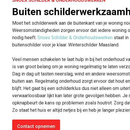
SNOEX SCHILDER & ONDERHOUDSWERKEN
Buiten schilderwerkzaam
Moet het schilderwerk aan de buitenkant van je woning n
Weersomstandigheden zorgen ervoor dat iedere woning op
nodig heeft.
Snoex Schilder & Onderhoudswerken
staat in
buitenschilder voor je klaar. Winterschilder Maasland.
Veel mensen schakelen te laat hulp in bij het onderhoud v
is van groot belang om je woning regelmatig te laten verz
Dag in dag uit tasten neerslag, wind en andere weersoms
buiten aan. Regelmatig onderhoud zorgt ervoor dat hout e
blijft. Het gaat bij een schilderklus dus niet alleen om uiterl
verwaarloosbaar lijkt kan later grote gevolgen hebben. Je
opknapbeurt de kans op problemen zoals houtrot. Zorg dat
Zo staat het huis er altijd netjes bij en heb je langer plezie
Contact opnemen