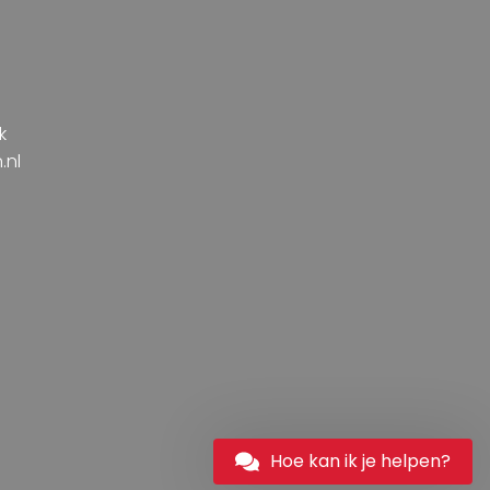
k
.nl
Hoe kan ik je helpen?