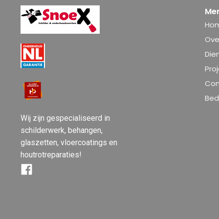
Me
Ho
Ove
Die
Pro
Con
Bedr
Wij zijn gespecialiseerd in
schilderwerk, behangen,
glaszetten, vloercoatings en
houtrotreparaties!