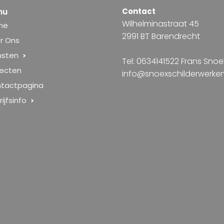
nu
Contact
Wilhelminastraat 45
me
2991 BT Barendrecht
r Ons
nsten
Tel: 0634141522 Frans Snoe
jecten
info@snoexschilderwerken
tactpagina
ijfsinfo