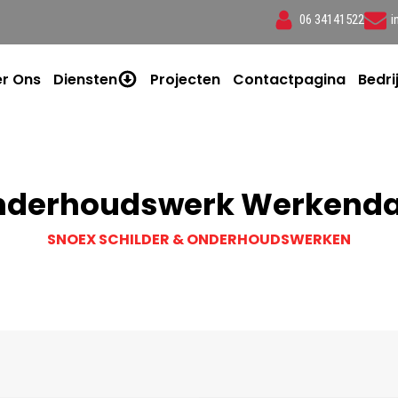
06 34141522
i
r Ons
Diensten
Projecten
Contactpagina
Bedri
nderhoudswerk Werkend
SNOEX SCHILDER & ONDERHOUDSWERKEN