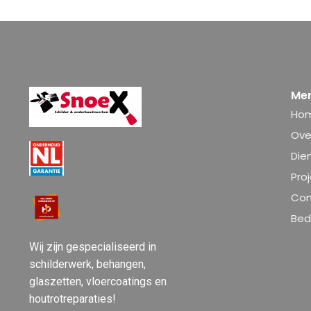
Me
Ho
Ove
Die
Pro
Con
Bedr
Wij zijn gespecialiseerd in
schilderwerk, behangen,
glaszetten, vloercoatings en
houtrotreparaties!