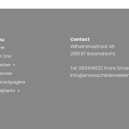
nu
Contact
Wilhelminastraat 45
me
2991 BT Barendrecht
r Ons
nsten
Tel: 0634141522 Frans Snoe
jecten
info@snoexschilderwerken
tactpagina
ijfsinfo