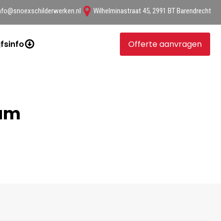
nfo@snoexschilderwerken.nl
Wilhelminastraat 45, 2991 BT Barendrecht
jfsinfo
Offerte aanvragen
am