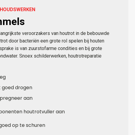
ERHOUDSWERKEN
mmels
angrijkste veroorzakers van houtrot in de bebouwde
rot door bacteriën een grote rol spelen bij houten
sprake is van zuurstofarme condities en bij grote
ndwater. Snoex schilderwerken, houtrotreparatie
weg
k goed drogen
mpregneer aan
onenten houtrotvuller aan
goed op te schuren