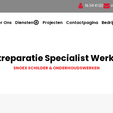
06 34141522
i
r Ons
Diensten
Projecten
Contactpagina
Bedri
treparatie Specialist We
SNOEX SCHILDER & ONDERHOUDSWERKEN