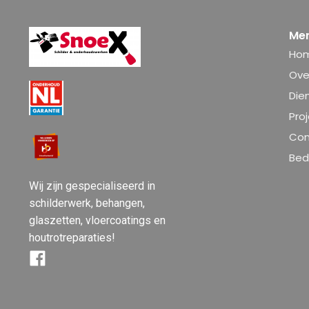
Me
Ho
Ove
Die
Pro
Con
Bedr
Wij zijn gespecialiseerd in
schilderwerk, behangen,
glaszetten, vloercoatings en
houtrotreparaties!