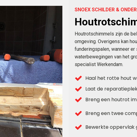
SNOEX SCHILDER & OND
Houtrotschi
Houtrotschimmels zijn de bel
omgeving. Overigens kan hout
funderingspalen, wanneer er 
waterbewegingen van het gro
specialist Werkendam.
Haal het rotte hout 
Laat de reparatieple
Breng een houtrot i
Breng een twee comp
Bewerkte oppervlak 