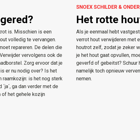
SNOEX SCHILDER & OND
 gered?
Het rotte ho
rot is. Misschien is een
​Als je eenmaal hebt vastgest
hout volledig te vervangen.
verrot hout verwijderen met e
 moet repareren. De delen die
houtrot zelf, zodat je zeker 
f. Verwijder vervolgens ook de
je het hout gaat opvullen, mo
adborstel. Zorg ervoor dat je
geverfd of gebeitst? Schuur 
is er nu nodig over? Is het
namelijk toch opnieuw verven 
 raamkozijn: is het nog sterk
nemen.
 ´ja´, ga dan verder met de
n of het gehele kozijn