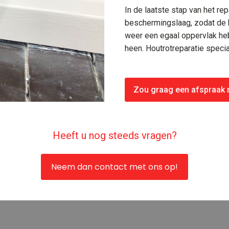
In de laatste stap van het re
beschermingslaag, zodat de h
weer een egaal oppervlak heb
heen. Houtrotreparatie speci
Zou graag een afspraak
Heeft u nog steeds vragen?
Neem dan contact met ons op!