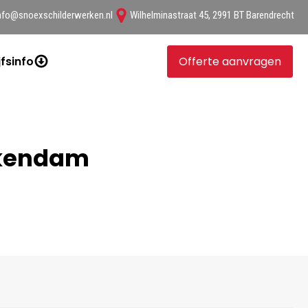
nfo@snoexschilderwerken.nl
Wilhelminastraat 45, 2991 BT Barendrecht
jfsinfo
Offerte aanvragen
rkendam