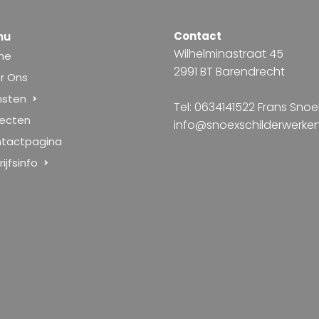
nu
Contact
Wilhelminastraat 45
me
2991 BT Barendrecht
r Ons
nsten
Tel: 0634141522 Frans Snoe
jecten
info@snoexschilderwerken
tactpagina
ijfsinfo