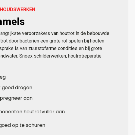
ERHOUDSWERKEN
mmels
angrijkste veroorzakers van houtrot in de bebouwde
rot door bacteriën een grote rol spelen bij houten
sprake is van zuurstofarme condities en bij grote
ndwater. Snoex schilderwerken, houtrotreparatie
weg
k goed drogen
mpregneer aan
onenten houtrotvuller aan
goed op te schuren