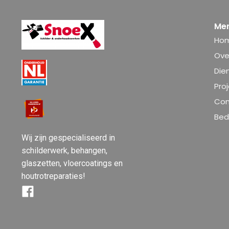
Me
Ho
Ove
Die
Pro
Con
Bedr
Wij zijn gespecialiseerd in
schilderwerk, behangen,
glaszetten, vloercoatings en
houtrotreparaties!