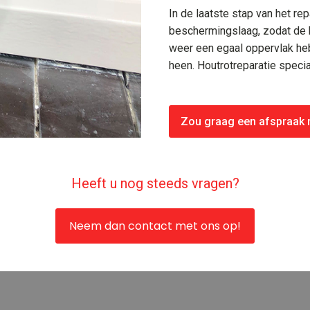
In de laatste stap van het re
beschermingslaag, zodat de h
weer een egaal oppervlak heb
heen. Houtrotreparatie specia
Zou graag een afspraak
Heeft u nog steeds vragen?
Neem dan contact met ons op!