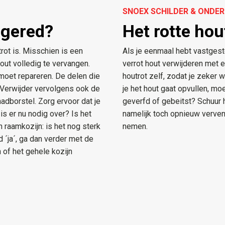
SNOEX SCHILDER & OND
 gered?
Het rotte ho
rot is. Misschien is een
​Als je eenmaal hebt vastgest
hout volledig te vervangen.
verrot hout verwijderen met e
 moet repareren. De delen die
houtrot zelf, zodat je zeker 
f. Verwijder vervolgens ook de
je het hout gaat opvullen, mo
adborstel. Zorg ervoor dat je
geverfd of gebeitst? Schuur 
is er nu nodig over? Is het
namelijk toch opnieuw verven 
 raamkozijn: is het nog sterk
nemen.
 ´ja´, ga dan verder met de
n of het gehele kozijn