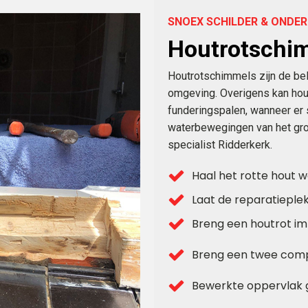
SNOEX SCHILDER & OND
Houtrotschi
Houtrotschimmels zijn de bel
omgeving. Overigens kan hout
funderingspalen, wanneer er 
waterbewegingen van het gro
specialist Ridderkerk.
Haal het rotte hout 
Laat de reparatieple
Breng een houtrot i
Breng een twee comp
Bewerkte oppervlak 