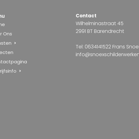
nu
Contact
Wilhelminastraat 45
me
2991 BT Barendrecht
r Ons
nsten
Tel: 0634141522 Frans Snoe
jecten
info@snoexschilderwerken
tactpagina
ijfsinfo