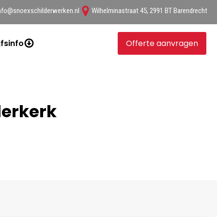
nfo@snoexschilderwerken.nl
Wilhelminastraat 45, 2991 BT Barendrecht
jfsinfo
Offerte aanvragen
derkerk