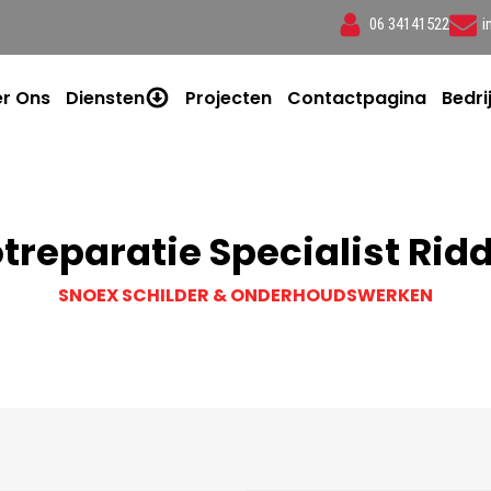
06 34141522
i
r Ons
Diensten
Projecten
Contactpagina
Bedri
treparatie Specialist Rid
SNOEX SCHILDER & ONDERHOUDSWERKEN