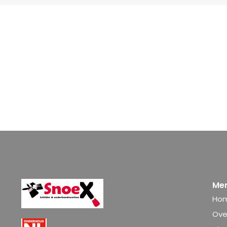
Me
Ho
Ove