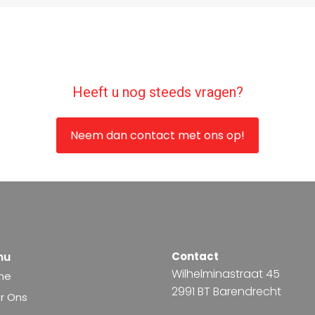
Heeft u nog steeds vragen?
Neem dan contact met ons op!
nu
Contact
Wilhelminastraat 45
me
2991 BT Barendrecht
r Ons