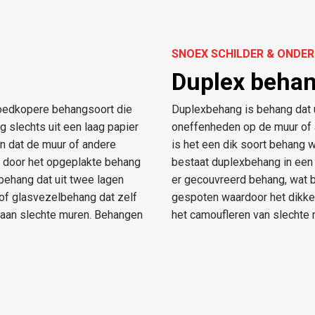
SNOEX SCHILDER & OND
Duplex beha
goedkopere behangsoort die
Duplexbehang is behang dat u
 slechts uit een laag papier
oneffenheden op de muur of 
en dat de muur of andere
is het een dik soort behang 
k door het opgeplakte behang
bestaat duplexbehang in een 
behang dat uit twee lagen
er gecouvreerd behang, wat b
of glasvezelbehang dat zelf
gespoten waardoor het dikker
 aan slechte muren. Behangen
het camoufleren van slechte